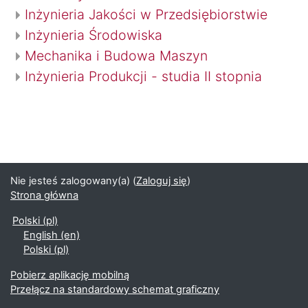
Inżynieria Jakości w Przedsiębiorstwie
Inżynieria Środowiska
Mechanika i Budowa Maszyn
Inżynieria Produkcji - studia II stopnia
Nie jesteś zalogowany(a) (
Zaloguj się
)
Strona główna
Polski ‎(pl)‎
English ‎(en)‎
Polski ‎(pl)‎
Pobierz aplikację mobilną
Przełącz na standardowy schemat graficzny