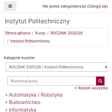
Przejdź do głównej zawartości
Panel boczny
Nie jesteś zalogowany(a) (
Zaloguj się
)
Instytut Politechniczny
Strona główna
Kursy
ROCZNIK 2025/26
Instytut Politechniczny
Kategorie kursów:
Wyszukaj kursy
Wyszuk
Rozwiń wszystko
Automatyka i Robotyka
Budownictwo
Informatyka