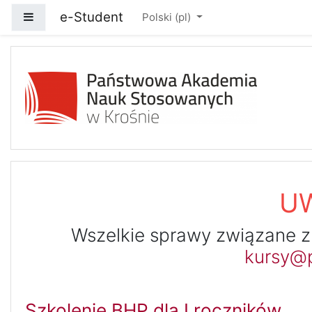
Przejdź do głównej zawartości
e-Student
Panel boczny
Polski ‎(pl)‎
e-Student - Portal Wir
UW
Wszelkie sprawy związane z
kursy@p
Szkolenie BHP dla I roczników