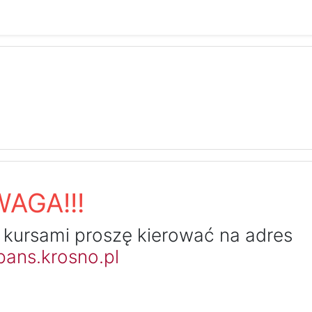
tualnej Edukacji PANS w K
AGA!!!
 kursami proszę kierować na adres
ans.krosno.pl