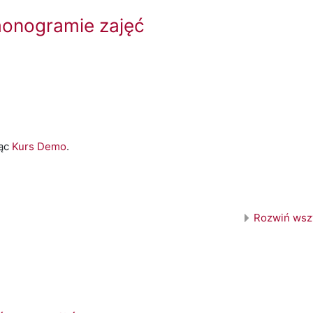
monogramie zajęć
jąc
Kurs Demo
.
Rozwiń wsz